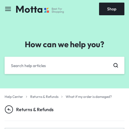
Shop
How can we help you?
Help Center
Returns & Refunds
What if my order is damaged?
Returns & Refunds