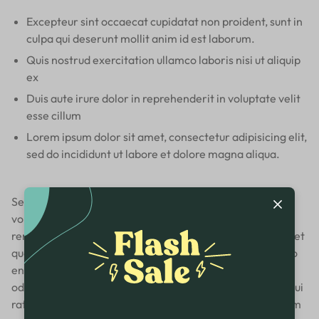
Excepteur sint occaecat cupidatat non proident, sunt in
culpa qui deserunt mollit anim id est laborum.
Quis nostrud exercitation ullamco laboris nisi ut aliquip
ex
Duis aute irure dolor in reprehenderit in voluptate velit
esse cillum
Lorem ipsum dolor sit amet, consectetur adipisicing elit,
sed do incididunt ut labore et dolore magna aliqua.
Sed ut perspiciatis unde omnis iste natus error sit
voluptatem accusantium doloremque laudantium, totam
rem aperiam, eaque ipsa quae ab illo inventore veritatis et
quasi architecto beatae vitae dicta sunt explicabo. Nemo
enim ipsam voluptatem quia voluptas sit aspernatur aut
odit aut fugit, sed quia consequuntur magni dolores eos qui
ratione voluptatem sequi nesciunt. Neque porro quisquam