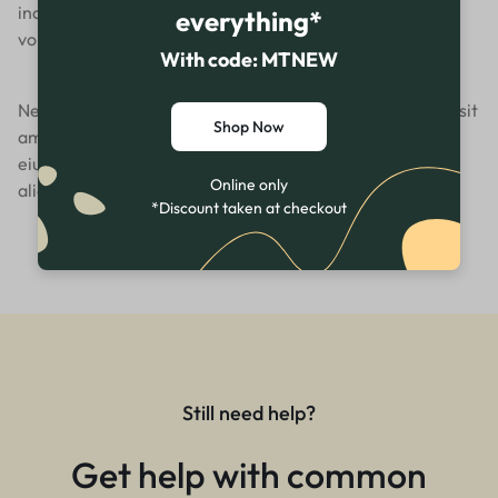
incidunt ut labore et dolore magnam aliquam quaerat
everything*
voluptatem.
With code: MTNEW
Neque porro quisquam est, qui dolorem ipsum quia dolor sit
Shop Now
amet, consectetur, adipisci velit, sed quia non numquam
eius modi tempora incidunt ut labore et dolore magnam
Online only
aliquam quaerat voluptatem.
*Discount taken at checkout
Still need help?
Get help with common