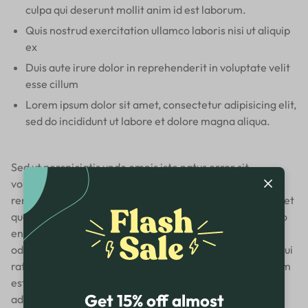
culpa qui deserunt mollit anim id est laborum.
Quis nostrud exercitation ullamco laboris nisi ut aliquip
ex
Duis aute irure dolor in reprehenderit in voluptate velit
esse cillum
Lorem ipsum dolor sit amet, consectetur adipisicing elit,
sed do incididunt ut labore et dolore magna aliqua.
Sed ut perspiciatis unde omnis iste natus error sit
voluptatem accusantium doloremque laudantium, totam
rem aperiam, eaque ipsa quae ab illo inventore veritatis et
quasi architecto beatae vitae dicta sunt explicabo. Nemo
enim ipsam voluptatem quia voluptas sit aspernatur aut
odit aut fugit, sed quia consequuntur magni dolores eos qui
ratione voluptatem sequi nesciunt. Neque porro quisquam
est, qui dolorem ipsum quia dolor sit amet, consectetur,
Get 15% off almost
adipisci velit, sed quia non numquam eius modi tempora